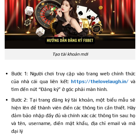
Tạo tài khoản mới
Bước 1: Người chơi truy cập vào trang web chính thức
của nhà cái qua liên kết:
https://thelovelaugh.in/
và
tìm đến nút “Đăng ký” ở góc phải màn hình.
Bước 2: Tại trang đăng ký tài khoản, một biểu mẫu sẽ
hiện lên để thành viên điền các thông tin cần thiết. Hãy
đảm bảo nhập đầy đủ và chính xác các thông tin sau: họ
và tên, username, điền mật khẩu, địa chỉ email và mã
đại lý