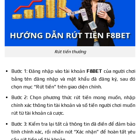
Rút tiền thưởng
Bước 1: Đăng nhập vào tài khoản
F8BET
của người chơi
bằng tên đăng nhập và mật khẩu đã đăng ký, sau đó
chọn mục “Rút tiền” trên giao diện chính.
Bước 2: Chọn phương thức rút tiền mong muốn, nhập
chính xác thông tin tài khoản và số tiền người chơi muốn
rút từ tài khoản cá cược.
Bước 3: Kiểm tra lại tất cả thông tin đã điền để đảm bảo
tính chính xác, rồi nhấn nút “Xác nhận” để hoàn tất yêu
cầu rút tiền về tài khoản